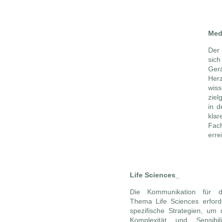
Med
Der 
sic
Ger
Her
wiss
ziel
in d
klar
Fac
erre
Life S
ciences_
Die Kommunikation für d
Thema Life Sciences erford
spezifische Strategien, um 
Komplexität und Sensibili