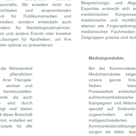
Besprechungs- und Abga
eschäfts. Wir erstellen nicht nur
Expertise erstreckt sich 
gerichteten und ansprechenden
medizinischen Kongre
ent für Publikumsmedien und
medizinische und rechtlic
medien, sondern entwickeln auch
ebenso wie Fingerspitzeng
rialien für Marketingmaßnahmen,
medizinischen Fachmedien.
n und andere Events oder kreative
Zielgruppen präzise und rech
Lösungen für Apotheken, um Ihre
kte optimal zu präsentieren.
Medizinprodukte_
 die Wirksamkeit
Bei der Kommunikati
pflanzlichen
Medizinprodukte zeig
g ihrer Therapie.
unsere ganze Kreati
d, seriöse und
Neben klassis
bereitzustellen.
Pressearbeit entwicke
mente als auch
aufmerksamkeitsstarke
den sind durch
Kampagnen und Aktione
legt und bieten
speziell auf Endverbr
 diese Botschaft
zugeschnitten sind
mt, erstellen wir
maßgeschneiderten
onzepte für alle
Kommunikationslösunge
sorgen wir dafür, das