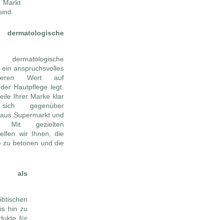
 Markt
sind.
rmatologische
 dermatologische
 ein anspruchsvolles
deren Wert auf
der Hautpflege legt.
eile Ihrer Marke klar
 sich gegenüber
 aus Supermarkt und
. Mit gezielten
elfen wir Ihnen, die
te zu betonen und die
 als
btischen
s hin zu
dukte für