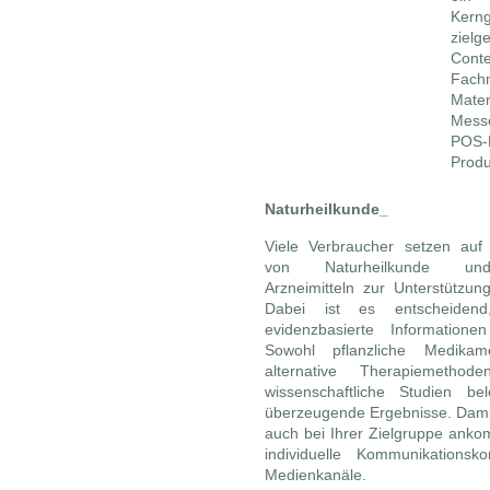
Kerng
ziel
Cont
Fach
Mate
Messe
POS-
Produ
Naturheilkunde_
Viele Verbraucher setzen auf
von Naturheilkunde und 
Arzneimitteln zur Unterstützun
Dabei ist es entscheiden
evidenzbasierte Informationen 
Sowohl pflanzliche Medika
alternative Therapiemetho
wissenschaftliche Studien be
überzeugende Ergebnisse. Damit
auch bei Ihrer Zielgruppe ankom
individuelle Kommunikationsk
Medienkanäle.