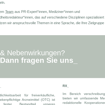
eln.
nem
Team
aus PR-Expert*innen, Mediziner*innen und
eitsredakteur*innen, das auf verschiedene Disziplinen spezialisiert i
tzen wir anspruchsvolle Themen in eine Sprache, die Ihre Zielgruppe 
 & Nebenwirkungen?
Dann fragen Sie uns_
_
RX_
Im Bereich verschreibungs
tlichkeitsarbeit für freiverkäufliche,
bieten wir umfassende Medi
ekenpflichtige Arzneimittel (OTC) ist
redaktionelle Kooperation
 fester Bestandteil unseres