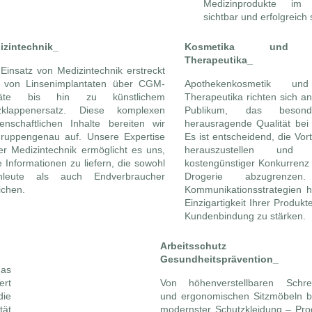
Medizinprodukte im
sichtbar und erfolgreich 
izintechnik_
Kosmetika und de
Therapeutika_
Einsatz von Medizintechnik erstreckt
h von Linsenimplantaten über CGM-
Apothekenkosmetik und
äte bis hin zu künstlichem
Therapeutika richten sich an
zklappenersatz. Diese komplexen
Publikum, das beson
enschaftlichen Inhalte bereiten wir
herausragende Qualität bei 
gruppengenau auf. Unsere Expertise
Es ist entscheidend, die Vort
er Medizintechnik ermöglicht es uns,
herauszustellen und
e Informationen zu liefern, die sowohl
kostengünstiger Konkurrenz
hleute als auch Endverbraucher
Drogerie abzugrenzen
ichen.
Kommunikationsstrategien h
Einzigartigkeit Ihrer Produk
Kundenbindung zu stärken.
Arbeitsschutz
Gesundheitsprävention_
as
ert
Von höhenverstellbaren Schrei
die
und ergonomischen Sitzmöbeln bi
tät
modernster Schutzkleidung – Pro