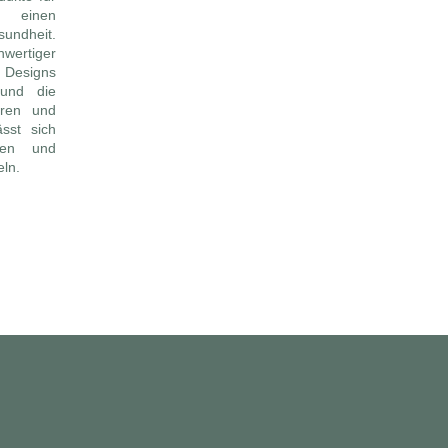
n einen
undheit.
ertiger
 Designs
 und die
aren und
ässt sich
men und
eln.