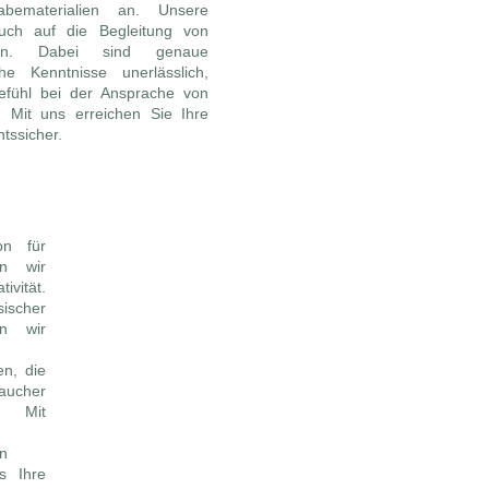
bematerialien an. Unsere
auch auf die Begleitung von
ssen. Dabei sind genaue
he Kenntnisse unerlässlich,
efühl bei der Ansprache von
 Mit uns erreichen Sie Ihre
tssicher.
on für
en wir
vität.
cher
ln wir
n, die
aucher
. Mit
n
s Ihre