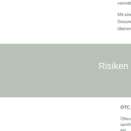
vermitt
Mit ei
Gesundh
überse
Risiken
OTC
Öffen
apoth
ein