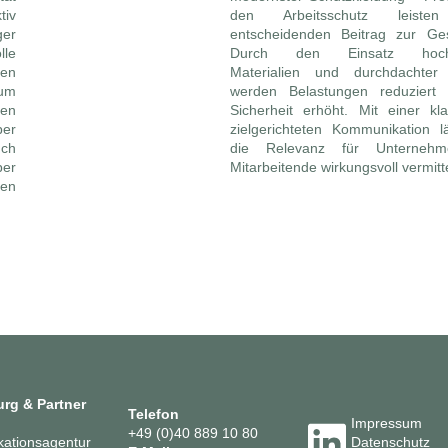
iv
den Arbeitsschutz leiste
er
entscheidenden Beitrag zur Ges
lle
Durch den Einsatz hochw
sen
Materialien und durchdachter
 um
werden Belastungen reduziert
en
Sicherheit erhöht. Mit einer kl
r
zielgerichteten Kommunikation l
uch
die Relevanz für Unterneh
ber
Mitarbeitende wirkungsvoll vermitt
gen
rg & Partner
Telefon
Impressum
+49 (0)40 889 10 80
ationsagentur
Datenschutz