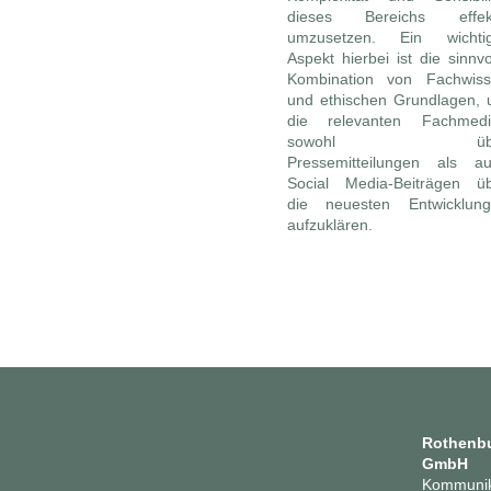
dieses Bereichs effekt
umzusetzen. Ein wichtig
Aspekt hierbei ist die sinnvo
Kombination von Fachwis
und ethischen Grundlagen,
die relevanten Fachmedi
sowohl übe
Pressemitteilungen als a
Social Media-Beiträgen ü
die neuesten Entwicklun
aufzuklären.
Rothenbu
GmbH
Kommunik